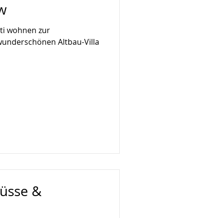
w
tti wohnen zur
wunderschönen Altbau-Villa
lüsse &