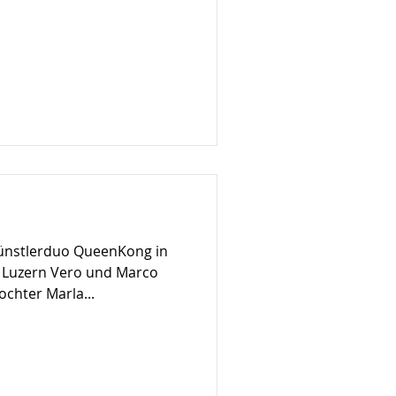
ünstlerduo QueenKong in
 Luzern Vero und Marco
chter Marla...