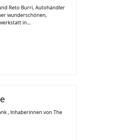
und Reto Burri, Autohändler
iner wunderschönen,
erkstatt in...
ne
ank , Inhaberinnen von The